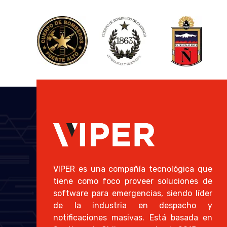
VIPER es una compañía tecnológica que
tiene como foco proveer soluciones de
software para emergencias, siendo líder
de la industria en despacho y
notificaciones masivas. Está basada en