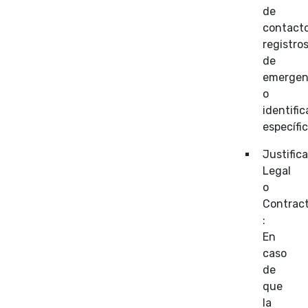
de
contacto
registro
de
emergen
o
identifi
específic
Justific
Legal
o
Contrac
:
En
caso
de
que
la