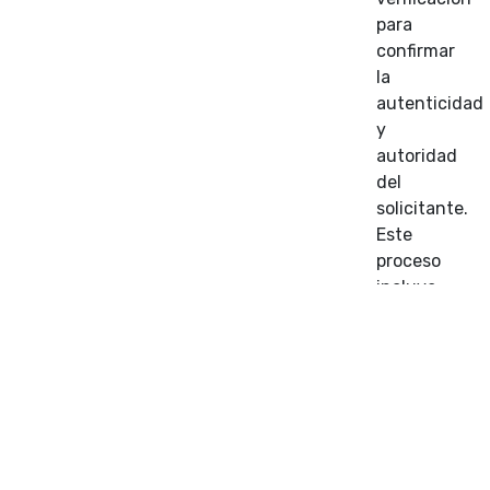
para
confirmar
la
autenticidad
y
autoridad
del
solicitante.
Este
proceso
incluye:
Verificac
de
Identida
:
Confirm
de