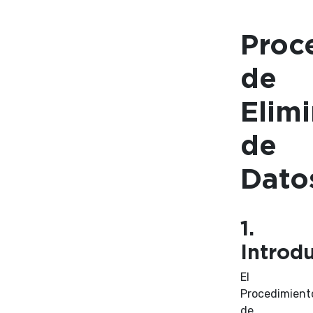
Proc
de
Elim
de
Dato
1.
Introd
El
Procedimient
de