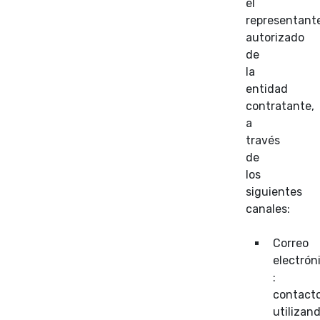
el
representant
autorizado
de
la
entidad
contratante,
a
través
de
los
siguientes
canales:
Correo
electrón
:
contacto
utilizan