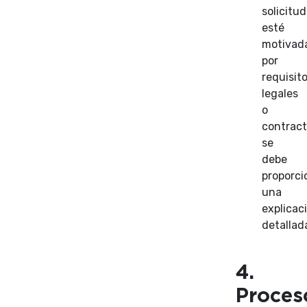
solicitud
esté
motivad
por
requisit
legales
o
contract
se
debe
proporci
una
explicac
detallad
4.
Proces